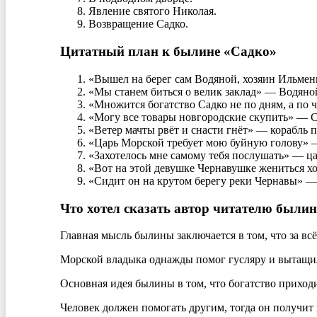
Явление святого Николая.
Возвращение Садко.
Цитатный план к былине «Садко»
«Вышел на берег сам Водяной, хозяин Ильмень
«Мы станем биться о велик заклад» — Водяной
«Множится богатство Садко не по дням, а по 
«Могу все товары новгородские скупить» — С
«Ветер мачты рвёт и снасти гнёт» — корабль п
«Царь Морской требует мою буйную голову» —
«Захотелось мне самому тебя послушать» — цар
«Вот на этой девушке Чернавушке жениться х
«Сидит он на крутом берегу реки Чернавы» —
Что хотел сказать автор читателю были
Главная мысль былины заключается в том, что за всё
Морской владыка однажды помог гусляру и вытащил е
Основная идея былины в том, что богатство приходит
Человек должен помогать другим, тогда он получит 