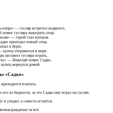
-озера» — гусляр встретил водяного.
 помог гусляру выиграть спор.
часам» — герой стал купцом.
адко проиграл новый спор.
опал в бурю.
 купец отправился в море.
ь заставил гусляра играть.
очу» — Николай помог Садко.
 купец вернулся домой.
ны «Садко»
 приходится платить.
го из бедности, за это Садко ему играл на гуслях.
 и уходит, а совесть остаётся.
вознаграждение за всё.