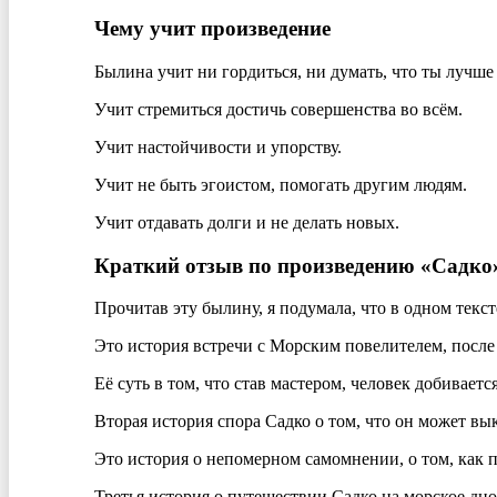
Чему учит произведение
Былина учит ни гордиться, ни думать, что ты лучше 
Учит стремиться достичь совершенства во всём.
Учит настойчивости и упорству.
Учит не быть эгоистом, помогать другим людям.
Учит отдавать долги и не делать новых.
Краткий отзыв по произведению «Садко»
Прочитав эту былину, я подумала, что в одном текс
Это история встречи с Морским повелителем, после 
Её суть в том, что став мастером, человек добивается
Вторая история спора Садко о том, что он может вы
Это история о непомерном самомнении, о том, как п
Третья история о путешествии Садко на морское дно