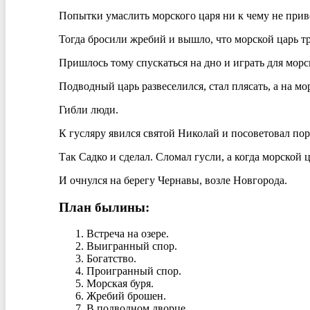
Попытки умаслить морского царя ни к чему не прив
Тогда бросили жребий и вышло, что морской царь тр
Пришлось тому спускаться на дно и играть для морс
Подводный царь развеселился, стал плясать, а на мо
Гибли люди.
К гусляру явился святой Николай и посоветовал пор
Так Садко и сделал. Сломал гусли, а когда морской 
И очнулся на берегу Чернавы, возле Новгорода.
План былины:
Встреча на озере.
Выигранный спор.
Богатство.
Проигранный спор.
Морская буря.
Жребий брошен.
В подводном дворце.