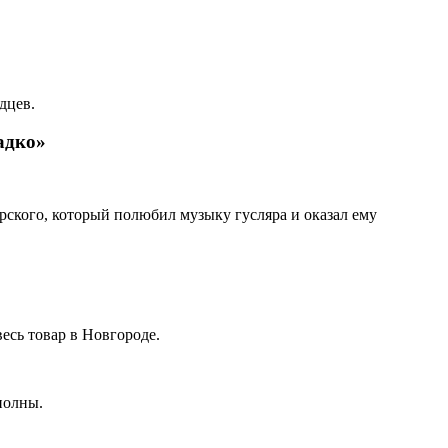
дцев.
адко»
ского, который полюбил музыку гусляра и оказал ему
весь товар в Новгороде.
полны.