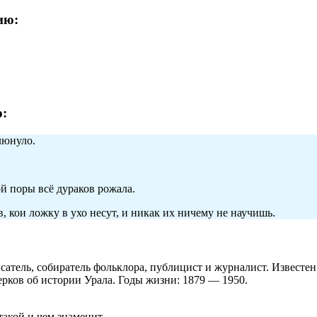
ию:
:
люнуло.
ой поры всё дураков рожала.
в, кои ложку в ухо несут, и никак их ничему не научишь.
атель, собиратель фольклора, публицист и журналист. Известе
черков об истории Урала. Годы жизни: 1879 — 1950.
такой и чем знаменит