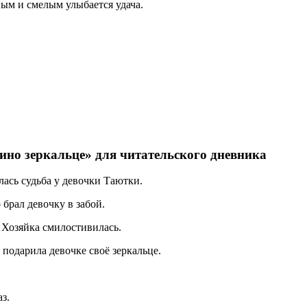
ным и смелым улыбается удача.
но зеркальце» для читательского дневника
лась судьба у девочки Таютки.
 брал девочку в забой.
и Хозяйка смилостивилась.
 подарила девочке своё зеркальце.
з.