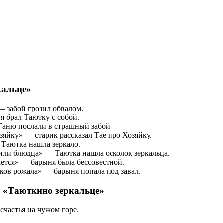
кальце»
— забой грозил обвалом.
 брал Таютку с собой.
Ганю послали в страшный забой.
зяйку» — старик рассказал Тае про Хозяйку.
 Таютка нашла зеркало.
или блюдца» — Таютка нашла осколок зеркальца.
ается» — барыня была бессовестной.
аков рожала» — барыня попала под завал.
и «Таюткино зеркальце»
 счастья на чужом горе.