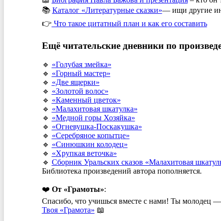
📚
Каталог «Литературные сказки»
— ищи другие ин
👉
Что такое цитатный план и как его составить
Ещё читательские дневники по произвед
🔹
«Голубая змейка»
🔹
«Горный мастер»
🔹
«Две ящерки»
🔹
«Золотой волос»
🔹
«Каменный цветок»
🔹
«Малахитовая шкатулка»
🔹
«Медной горы Хозяйка»
🔹
«Огневушка-Поскакушка»
🔹
«Серебряное копытце»
🔹
«Синюшкин колодец»
🔹
«Хрупкая веточка»
🔹
Сборник Уральских сказов «Малахитовая шкатул
Библиотека произведений автора пополняется.
❤️
От «Грамоты»
:
Спасибо, что учишься вместе с нами! Ты молодец — 
Твоя «Грамота»
📖