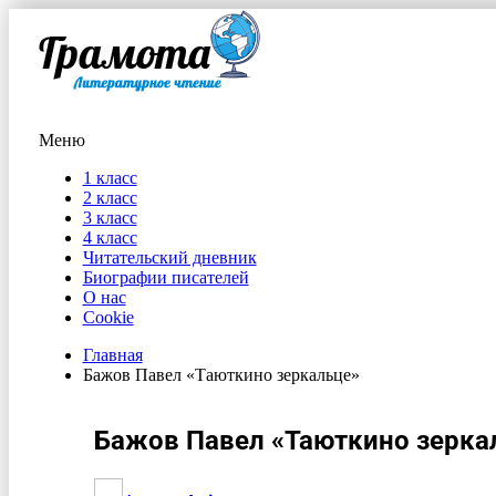
Меню
1 класс
2 класс
3 класс
4 класс
Читательский дневник
Биографии писателей
О нас
Cookie
Главная
Бажов Павел «Таюткино зеркальце»
Бажов Павел «Таюткино зерка