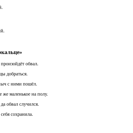
й.
й.
ркальце»
м произойдёт обвал.
ды добраться.
пыч с ними пошёл.
е же маленькое на полу.
да обвал случился.
 себя сохранила.