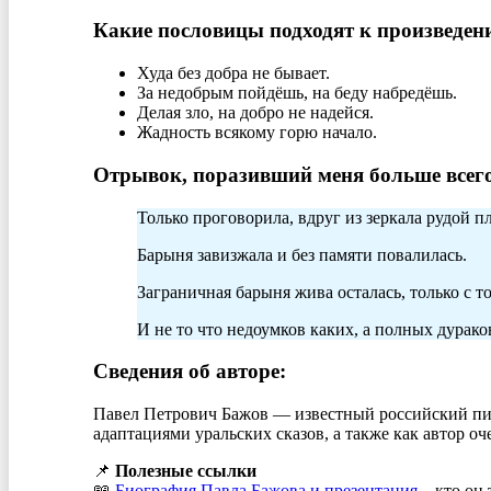
Какие пословицы подходят к произведен
Худа без добра не бывает.
За недобрым пойдёшь, на беду набредёшь.
Делая зло, на добро не надейся.
Жадность всякому горю начало.
Отрывок, поразивший меня больше всего
Только проговорила, вдруг из зеркала рудой п
Барыня завизжала и без памяти повалилась.
Заграничная барыня жива осталась, только с т
И не то что недоумков каких, а полных дурако
Сведения об авторе:
Павел Петрович Бажов — известный российский пис
адаптациями уральских сказов, а также как автор о
📌
Полезные ссылки
📖
Биография Павла Бажова и презентация
– кто он 