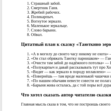
Страшный забой.
Смертник Ганя.
Жребий рабочих.
Поликарпыч.
Вогнутое зеркало.
Маленькое зеркальце.
Слово барыни.
Обвал.
Цитатный план к сказку «Таюткино зер
«А в могилу до своего часу никому не охота» 
«Он стал обряжать Таютку парнишком» — Ганя
«Очисти там забой до надёжного потолка» — 
«Полукарпыч и давай рассказывать тут про Хо
«Видят — как зеркало в породу вплавлено» —
«Повернёшь — там вроде маленькой чашечки 
«По нашим обычаям невесте совести не полаг
«Барыня жива осталась, да с той поры всё дур
Что хотел сказать автор читателю сказк
Главная мысль сказа в том, что не построишь своего