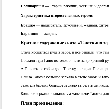
Поликарпыч
— Старый рабочий, честный и добры
Характеристика второстепенных героев:
Ерашко
— надзиратель. Трусливый, жадный, хитры
Барышня
— жадная.
Краткое содержание сказа «Таюткино зе
Стала крошиться руда в забое, и все решили, что та
Послали туда Ганю потолок очистить, до крепкой ру
А Ганя взял с собой дочь Таютку, и старик Поликар
Нашла Таютка большое зеркало в стене забоя, и тако
Захотела барыня большое зеркало вырезать целиком, 
Большое зеркало осыпалось, а маленькое Таютка для
План произведения: