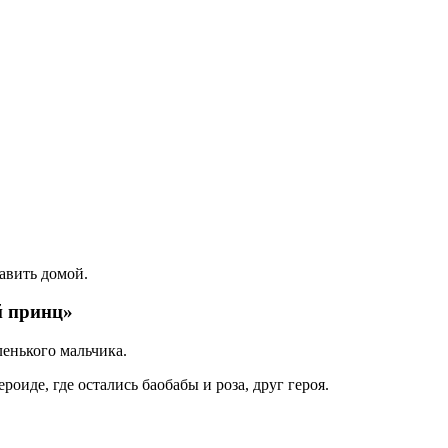
авить домой.
й принц»
ленького мальчика.
роиде, где остались баобабы и роза, друг героя.