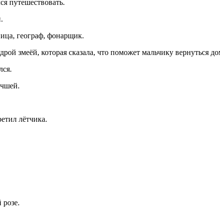
лся путешествовать.
.
ица, географ, фонарщик.
дрой змеёй, которая сказала, что поможет мальчику вернуться до
лся.
учшей.
етил лётчика.
 розе.