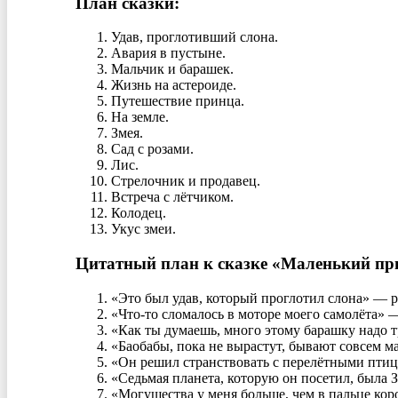
План сказки:
Удав, проглотивший слона.
Авария в пустыне.
Мальчик и барашек.
Жизнь на астероиде.
Путешествие принца.
На земле.
Змея.
Сад с розами.
Лис.
Стрелочник и продавец.
Встреча с лётчиком.
Колодец.
Укус змеи.
Цитатный план к сказке «Маленький пр
«Это был удав, который проглотил слона» — р
«Что-то сломалось в моторе моего самолёта» —
«Как ты думаешь, много этому барашку надо 
«Баобабы, пока не вырастут, бывают совсем м
«Он решил странствовать с перелётными птиц
«Седьмая планета, которую он посетил, была
«Могущества у меня больше, чем в пальце кор