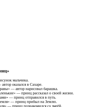
инц»
исунок мальчика.
 автор оказался в Сахаре.
травы» — автор нарисовал барашка.
аленькие» — принц рассказал о своей жизни.
ами» — принц отправился в путь.
 Земля» — принц прибыл на Землю.
оля» — принц познакомился со змеёй.