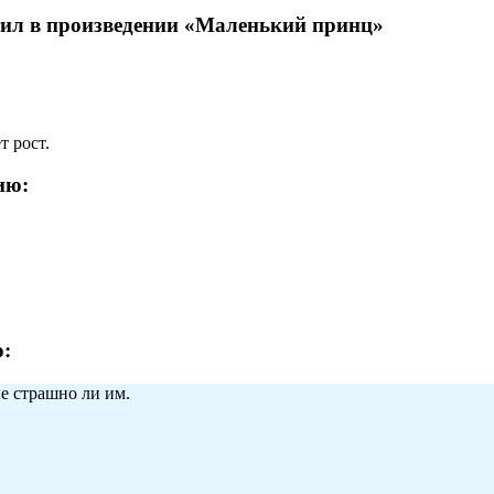
тил в произведении «Маленький принц»
т рост.
ию:
:
е страшно ли им.