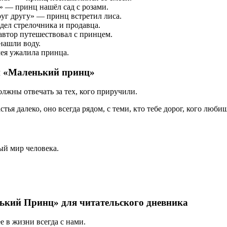
х» — принц нашёл сад с розами.
уг другу» — принц встретил лиса.
ел стрелочника и продавца.
автор путешествовал с принцем.
нашли воду.
мея ужалила принца.
ки «Маленький принц»
олжны отвечать за тех, кого приручили.
стья далеко, оно всегда рядом, с теми, кто тебе дорог, кого любиш
ый мир человека.
ький Принц» для читательского дневника
е в жизни всегда с нами.