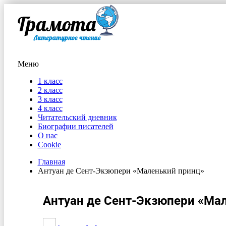
Меню
1 класс
2 класс
3 класс
4 класс
Читательский дневник
Биографии писателей
О нас
Cookie
Главная
Антуан де Сент-Экзюпери «Маленький принц»
Антуан де Сент-Экзюпери «Ма