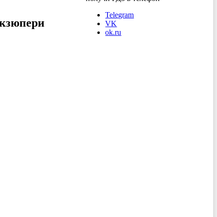
Telegram
Экзюпери
VK
ok.ru