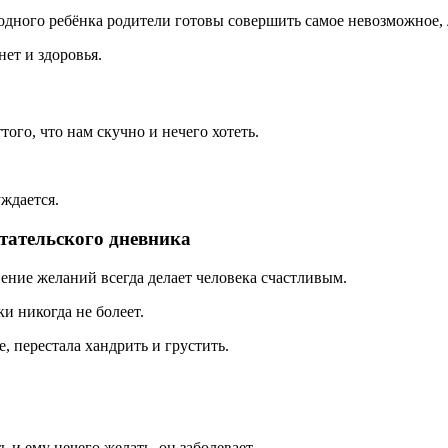
 родного ребёнка родители готовы совершить самое невозможное, 
нет и здоровья.
того, что нам скучно и нечего хотеть.
уждается.
тательского дневника
нение желаний всегда делает человека счастливым.
и никогда не болеет.
, перестала хандрить и грустить.
ь и ему нечего желать, он заболевает.