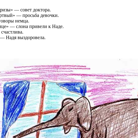
призы» — совет доктора.
ёртвый» — просьба девочки.
уговоры немца.
ице» — слона привели к Наде.
 счастлива.
 — Надя выздоровела.