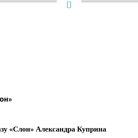
он»
азу «Слон» Александра Куприна