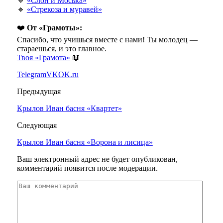
🔹
«Слон и Моська»
🔹
«Стрекоза и муравей»
❤️
От «Грамоты»:
Спасибо, что учишься вместе с нами! Ты молодец —
стараешься, и это главное.
Твоя «Грамота»
📖
Telegram
VK
OK.ru
Предыдущая
Крылов Иван басня «Квартет»
Следующая
Крылов Иван басня «Ворона и лисица»
Ваш электронный адрес не будет опубликован,
комментарий появится после модерации.