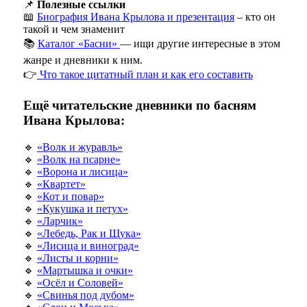
📌
Полезные ссылки
📖
Биография Ивана Крылова и презентация
– кто он
такой и чем знаменит
📚
Каталог «Басни»
— ищи другие интересные в этом
жанре и дневники к ним.
👉
Что такое цитатный план и как его составить
Ещё читательские дневники по басням
Ивана Крылова:
🔹
«Волк и журавль»
🔹
«Волк на псарне»
🔹
«Ворона и лисица»
🔹
«Квартет»
🔹
«Кот и повар»
🔹
«Кукушка и петух»
🔹
«Ларчик»
🔹
«Лебедь, Рак и Щука»
🔹
«Лисица и виноград»
🔹
«Листы и корни»
🔹
«Мартышка и очки»
🔹
«Осёл и Соловей»
🔹
«Свинья под дубом»