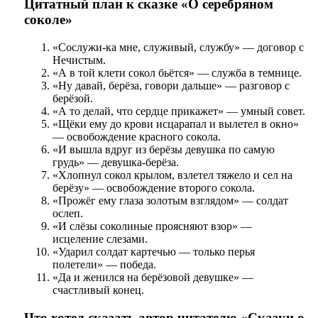
Цитатный план к сказке «О серебряном
соколе»
«Сослужи-ка мне, служивый, службу» — договор с
Нечистым.
«А в той клети сокол бьётся» — служба в темнице.
«Ну давай, берёза, говори дальше» — разговор с
берёзой.
«А то делай, что сердце прикажет» — умный совет.
«Щёки ему до крови исцарапал и вылетел в окно»
— освобождение красного сокола.
«И вышла вдруг из берёзы девушка по самую
грудь» — девушка-берёза.
«Хлопнул сокол крылом, взлетел тяжело и сел на
берёзу» — освобождение второго сокола.
«Прожёг ему глаза золотым взглядом» — солдат
ослеп.
«И слёзы соколиные проясняют взор» —
исцеление слезами.
«Ударил солдат картечью — только перья
полетели» — победа.
«Да и женился на берёзовой девушке» —
счастливый конец.
Что хотел сказать автор читателю «Сказки о