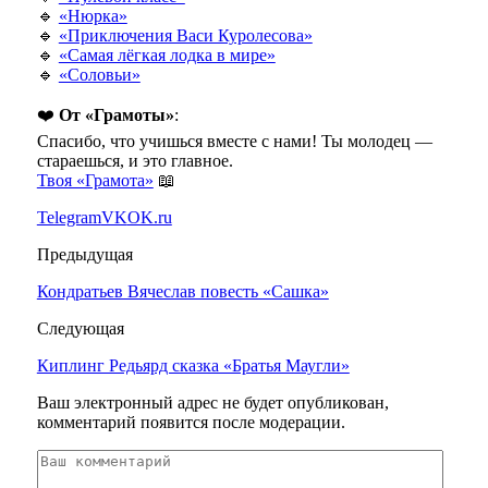
🔹
«Нюрка»
🔹
«Приключения Васи Куролесова»
🔹
«Самая лёгкая лодка в мире»
🔹
«Соловьи»
❤️
От «Грамоты»
:
Спасибо, что учишься вместе с нами! Ты молодец —
стараешься, и это главное.
Твоя «Грамота»
📖
Telegram
VK
OK.ru
Предыдущая
Кондратьев Вячеслав повесть «Сашка»
Следующая
Киплинг Редьярд сказка «Братья Маугли»
Ваш электронный адрес не будет опубликован,
комментарий появится после модерации.