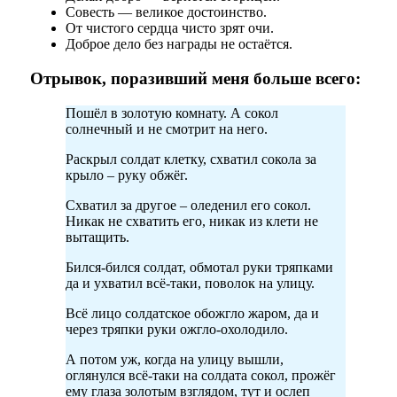
Совесть — великое достоинство.
От чистого сердца чисто зрят очи.
Доброе дело без награды не остаётся.
Отрывок, поразивший меня больше всего:
Пошёл в золотую комнату. А сокол
солнечный и не смотрит на него.
Раскрыл солдат клетку, схватил сокола за
крыло – руку обжёг.
Схватил за другое – оледенил его сокол.
Никак не схватить его, никак из клети не
вытащить.
Бился-бился солдат, обмотал руки тряпками
да и ухватил всё-таки, поволок на улицу.
Всё лицо солдатское обожгло жаром, да и
через тряпки руки ожгло-охолодило.
А потом уж, когда на улицу вышли,
оглянулся всё-таки на солдата сокол, прожёг
ему глаза золотым взглядом, тут и ослеп