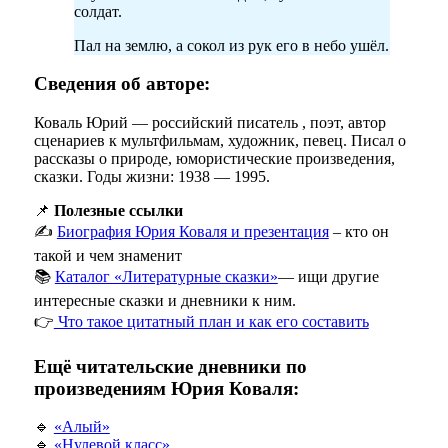
солдат.
Пал на землю, а сокол из рук его в небо ушёл.
Сведения об авторе:
Коваль Юрий — российский писатель , поэт, автор
сценариев к мультфильмам, художник, певец. Писал о
рассказы о природе, юмористические произведения,
сказки. Годы жизни: 1938 — 1995.
📌
Полезные ссылки
✍️
Биография Юрия Коваля и презентация
– кто он
такой и чем знаменит
📚
Каталог «Литературные сказки»
— ищи другие
интересные сказки и дневники к ним.
👉
Что такое цитатный план и как его составить
Ещё читательские дневники по
произведениям Юрия Коваля:
🔹
«Алый»
🔹
«Нулевой класс»