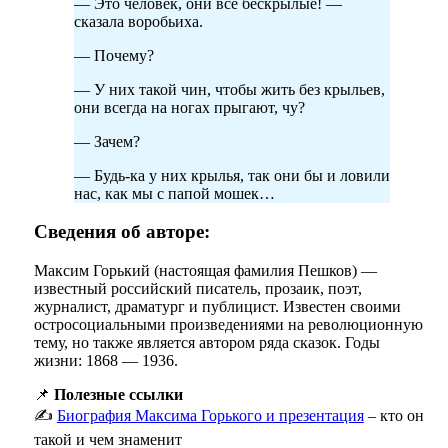
— Это человек, они все бескрылые! —
сказала воробьиха.
— Почему?
— У них такой чин, чтобы жить без крыльев,
они всегда на ногах прыгают, чу?
— Зачем?
— Будь-ка у них крылья, так они бы и ловили
нас, как мы с папой мошек…
Сведения об авторе:
Максим Горький (настоящая фамилия Пешков) —
известный российский писатель, прозаик, поэт,
журналист, драматург и публицист. Известен своими
остросоциальными произведениями на революционную
тему, но также является автором ряда сказок. Годы
жизни: 1868 — 1936.
📌
Полезные ссылки
✍️
Биография Максима Горького и презентация
– кто он
такой и чем знаменит