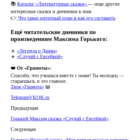
📚
Каталог «Литературные сказки»
— ищи другие
интересные сказки и дневники к ним
👉
Что такое цитатный план и как его составить
Ещё читательские дневники по
произведениям Максима Горького:
🔹
«Легенда о Данко»
🔹
«Случай с Евсейкой»
❤️
От «Грамоты»
:
Спасибо, что учишься вместе с нами! Ты молодец —
стараешься, и это главное.
Твоя «Грамота»
📖
Telegram
VK
OK.ru
Предыдущая
Горький Максим сказка «Случай с Евсейкой»
Следующая
Головин Николай книга «Моя первая русская история»