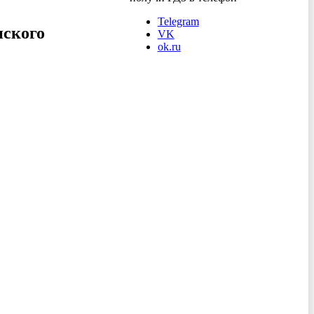
Telegram
нского
VK
ok.ru