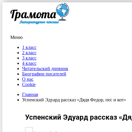
Меню
1 класс
2 класс
3 класс
4 класс
Читательский дневник
Биографии писателей
О нас
Cookie
Главная
Успенский Эдуард рассказ «Дядя Федор, пес и кот»
Успенский Эдуард рассказ «Дяд