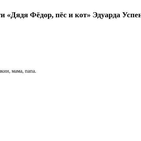
и «Дядя Фёдор, пёс и кот» Эдуарда Успе
кин, мама, папа.