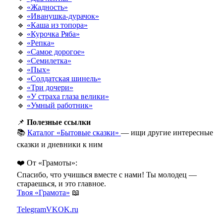
🔹
«Жадность»
🔹
«Иванушка-дурачок»
🔹
«Каша из топора»
🔹
«Курочка Ряба»
🔹
«Репка»
🔹
«Самое дорогое»
🔹
«Семилетка»
🔹
«Пых»
🔹
«Солдатская шинель»
🔹
«Три дочери»
🔹
«У страха глаза велики»
🔹
«Умный работник»
📌
Полезные ссылки
📚
Каталог «Бытовые сказки»
— ищи другие интересные
сказки и дневники к ним
❤️ От «Грамоты»:
Спасибо, что учишься вместе с нами! Ты молодец —
стараешься, и это главное.
Твоя «Грамота»
📖
Telegram
VK
OK.ru