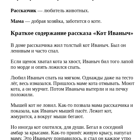
Рассказчик
— любитель животных.
Мама
— добрая хозяйка, заботится о коте.
Краткое содержание рассказа «Кот Иваныч»
В доме рассказчика жил толстый кот Иваныч. Был он
ленивым и часто спал.
Если щенок хватал кота за хвост, Иваныч бил того лапой
по морде и опять ложился спать.
Любил Иваныч спать на мягком. Однажды даже на тесто
лёг, весь измазался. Пришлось маме кота отмывать. Моют
кота, а он мурчит. Потом Иваныча вытерли и на печку
положили.
Мышей кот не ловил. Как-то позвала мама рассказчика и
показала, как Иваныч мышей пасёт. Лежит кот,
жмурится, а вокруг мыши бегают.
Но иногда кот охотился, для души. Бегал в соседний
амбар за крысами. Как-то принёс живую крысу, напугал
маму. Это Иванычу понравилось, и стал он каждое утро