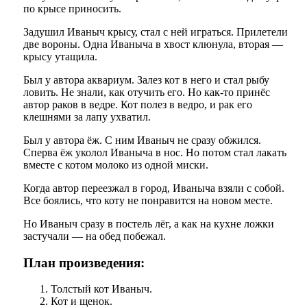
по крысе приносить.
Задушил Иваныч крысу, стал с ней играться. Прилетели
две вороны. Одна Иваныча в хвост клюнула, вторая —
крысу утащила.
Был у автора аквариум. Залез кот в него и стал рыбу
ловить. Не знали, как отучить его. Но как-то принёс
автор раков в ведре. Кот полез в ведро, и рак его
клешнями за лапу ухватил.
Был у автора ёж. С ним Иваныч не сразу обжился.
Сперва ёж уколол Иваныча в нос. Но потом стал лакать
вместе с котом молоко из одной миски.
Когда автор переезжал в город, Иваныча взяли с собой.
Все боялись, что коту не понравится на новом месте.
Но Иваныч сразу в постель лёг, а как на кухне ложки
застучали — на обед побежал.
План произведения:
Толстый кот Иваныч.
Кот и щенок.