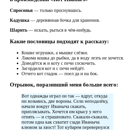
Спросонья
— только проснувшись.
Кадушка
— деревянная бочка для хранения.
Шарить
— искать, рыться в чём-нибудь.
Какие пословицы подходят к рассказу:
Кошке игрушки, а мышке слёзки.
Лакома кошка до рыбки, да в воду лезть не хочется.
Доведётся ж и коту с печи соскочить.
Загордился кот и с печи нейдёт.
Отчего кот гладок — поел да и на бок.
Отрывок, поразивший меня больше всего:
Вот однажды играл он так — вдруг, откуда
ни возьмись, две вороны. Сели неподалёку,
начали вокруг Иваныча скакать,
приплясывать. Хочется им крысу у него
отнять — и страшновато. Скакали-скакали,
потом одна как схватит сзади Иваныча
клювом за хвост! Тот кубарем перевернулся