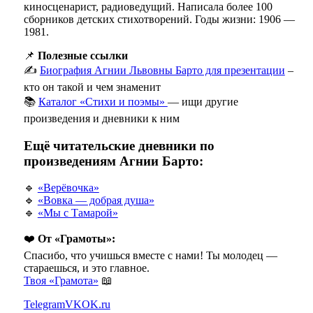
киносценарист, радиоведущий. Написала более 100
сборников детских стихотворений. Годы жизни: 1906 —
1981.
📌
Полезные ссылки
✍️
Биография Агнии Львовны Барто для презентации
–
кто он такой и чем знаменит
📚
Каталог «Стихи и поэмы»
— ищи другие
произведения и дневники к ним
Ещё читательские дневники по
произведениям Агнии Барто:
🔹
«Верёвочка»
🔹
«Вовка — добрая душа»
🔹
«Мы с Тамарой»
❤️
От «Грамоты»:
Спасибо, что учишься вместе с нами! Ты молодец —
стараешься, и это главное.
Твоя «Грамота»
📖
Telegram
VK
OK.ru