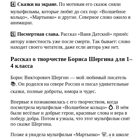
4️⃣
Сказки на экране.
По мотивам его сказок сняли
мультфильмы, которые любят до сих пор: «Волшебное
кольцо», «Мартынко» и другие. Северное слово ожило в
анимации.
5️⃣
Посмертная слава.
Рассказ «Ваня Датский» принёс
автору известность уже после смерти. Так бывает: слово
находит своего читателя, даже если автора уже нет.
Рассказ о творчестве Бориса Шергина для 1–
4 класса
Борис Викторович Шергин — мой любимый писатель
📚. Он родился на севере России и писал удивительные
сказки, полные доброты, юмора и чудес.
Впервые я познакомилась с его творчеством, когда
посмотрела мультфильм «Волшебное кольцо» 💍. В нём
были весёлые и добрые герои, красивые слова и вера в
победу добра. Потом я узнала, что этот мультфильм снят
по сказке Шергина.
Позже я увидела мультфильм «Мартынко» 🐻, а в школе