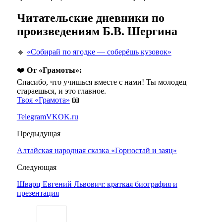
Читательские дневники по
произведениям Б.В. Шергина
🔹
«Собирай по ягодке — соберёшь кузовок»
❤️
От «Грамоты»:
Спасибо, что учишься вместе с нами! Ты молодец —
стараешься, и это главное.
Твоя «Грамота»
📖
Telegram
VK
OK.ru
Предыдущая
Алтайская народная сказка «Горностай и заяц»
Следующая
Шварц Евгений Львович: краткая биография и
презентация