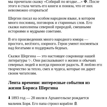
мы прочитали сказку «Собирай по ягодке…» 🍓. После
этого я стала читать его книги и поняла, что от них
невозможно оторваться!
Шергин писал на особом народном языке, в котором
много пословиц, поговорок и старинных слов. Его
сказки наполнены северной природой, смешными
историями и мудрыми советами.
В его произведениях много народного юмора —
простого, весёлого, озорного. Герои умеют посмеяться
над богатыми и поддержать бедных.
Сказки Шергина — это настоящее сокровище нашей
литературы ✨. Они рассказывают о жизни и обычаях
северных людей и всегда приносят радость. Я люблю его
творчество за тепло, смех и чудеса, которые он дарит
своим читателям.
Лента времени: интересные события из
жизни Бориса Шергина
⬇️ 1893 год — 28 июля в Архангельске рождается
мальчик Боря. Его папа строил корабли 🚢