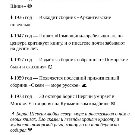
Шише» 😄
⬇️ 1936 год — Выходит сборник «Архангельские
новеллы».
⬇️ 1947 год — Пишет «Поморщина-корабельщина», но
цензура критикует книгу, и о писателе почти забывают
на десять лет.
⬇️ 1957 год — Издаётся сборник избранного «Поморские
были и сказания» 📖
⬇️ 1959 год — Появляется последний прижизненный
сборник «Океан — море русское» 🌊
⬇️ 1973 год — 30 октября Борис Шергин умирает в
Москве. Его хоронят на Кузьминском кладбище 📅
📌
Борис Шергин любил север, море и рассказывал о нём в
своих книгах. Его сказки и легенды хранят красоту и
мудрость поморской речи, которую он так бережно
собирал
💙