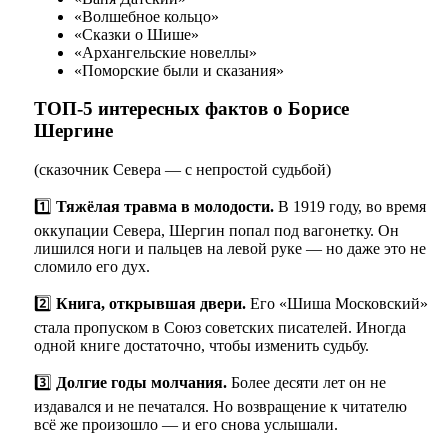
«Волшебное кольцо»
«Сказки о Шише»
«Архангельские новеллы»
«Поморские были и сказания»
ТОП-5 интересных фактов о Борисе
Шергине
(сказочник Севера — с непростой судьбой)
1️⃣
Тяжёлая травма в молодости.
В 1919 году, во время
оккупации Севера, Шергин попал под вагонетку. Он
лишился ноги и пальцев на левой руке — но даже это не
сломило его дух.
2️⃣
Книга, открывшая двери.
Его «Шиша Московский»
стала пропуском в Союз советских писателей. Иногда
одной книге достаточно, чтобы изменить судьбу.
3️⃣
Долгие годы молчания.
Более десяти лет он не
издавался и не печатался. Но возвращение к читателю
всё же произошло — и его снова услышали.