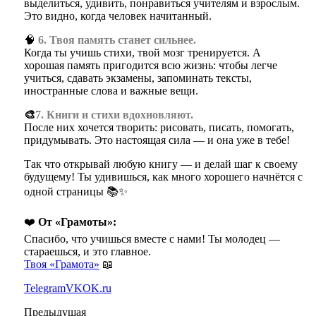
выделиться, удивить, понравиться учителям и взрослым.
Это видно, когда человек начитанный.
🧠
6. Твоя память станет сильнее.
Когда ты учишь стихи, твой мозг тренируется. А
хорошая память пригодится всю жизнь: чтобы легче
учиться, сдавать экзамены, запоминать тексты,
иностранные слова и важные вещи.
🎨
7. Книги и стихи вдохновляют.
После них хочется творить: рисовать, писать, помогать,
придумывать. Это настоящая сила — и она уже в тебе!
Так что открывай любую книгу — и делай шаг к своему
будущему! Ты удивишься, как много хорошего начнётся с
одной страницы 📚✨
❤️
От «Грамоты»:
Спасибо, что учишься вместе с нами! Ты молодец —
стараешься, и это главное.
Твоя «Грамота»
📖
Telegram
VK
OK.ru
Предыдущая