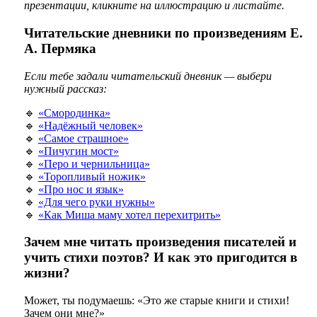
презентации, кликните на иллюстрацию и листайте.
Читательские дневники по произведениям Е.
А. Пермяка
Если тебе задали читательский дневник — выбери
нужный рассказ:
🔹
«Смородинка»
🔹
«Надёжный человек»
🔹
«Самое страшное»
🔹
«Пичугин мост»
🔹
«Перо и чернильница»
🔹
«Торопливый ножик»
🔹
«Про нос и язык»
🔹
«Для чего руки нужны»
🔹
«Как Миша маму хотел перехитрить»
Зачем мне читать произведения писателей и
учить стихи поэтов? И как это пригодится в
жизни?
Может, ты подумаешь: «Это же старые книги и стихи!
Зачем они мне?»