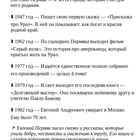
него родным.
⬇️ 1947 год — Пишет свою первую сказку — «Присказка
про Урал». В ней он показывает, как богат и красив
родной край.
⬇️ 1962 год — По сценарию Пермяка выходит фильм
«Серый волк». Это история про американца, который
приехал жить на Урал.
⬇️ 1977 год — Издаётся единственное полное собрание
его произведений — целых 4 тома!
⬇️ 1979 год — В свет выходит его последняя книга —
«Долговекий мастер». Она посвящена любимому другу и
учителю Павлу Бажову.
⬇️ 1982 год — Евгений Андреевич умирает в Москве.
Ему было 79 лет.
📌
Евгений Пермяк писал сказки и рассказы, которые
учили добру, честности и уважению к труду. Его книги и
сегодня помогают детям становиться лучше.