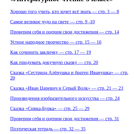
Хорошо того учить, кто хочет всё знать — стр. 3 — 8
Самое великое чудо на свете — стр. 9 -10
Проверим себя и оценим свои достижения — стр. 14
Устное народное творчество — стр. 15 — 16
Как сочинить закличку — стр. 17 — 19
Как придумать докучную сказку — стр. 20
Сказка «Сестрица Алёнушка и братец Иванушка» — стр.
20
Сказка «Иван Царевич и Серый Волк» — стр. 21 — 23
Произведения изобразительного искусства — стр. 24
Сказка «Сивка-Бурка» — стр. 25 — 29
Проверим себя и оценим свои достижения — стр. 31
Поэтическая тетрадь — стр. 32 — 35