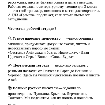
рассуждать, писать, фантазировать и делать выводы.
Рабочая тетрадь по литературному чтению для 3 класса
— это твой тренажёр, помощник и место для творчества.
А ГДЗ «Грамота» подскажет, если что-то вызывает
затруднение.
Что есть в рабочей тетради?
🔍
Устное народное творчество
— учимся сочинять
заклички, придумывать докучные сказки, читать и
пересказывать народные сказки:
«Сестрица Алёнушка и братец Иванушка», «Иван
Царевич и Серый Волк», «Сивка-Бурка»
✍️
Поэтическая тетрадь
— несколько разделов с
разными поэтами: от Тютчева и Барто до Есенина и
Чёрного. Здесь ты учишься чувствовать поэзию и писать
о ней.
📚
Великие русские писатели
— задания по
произведениям Пушкина, Крылова, Лермонтова,
Толстого. Мы подскажем, как их понять и полюбить.