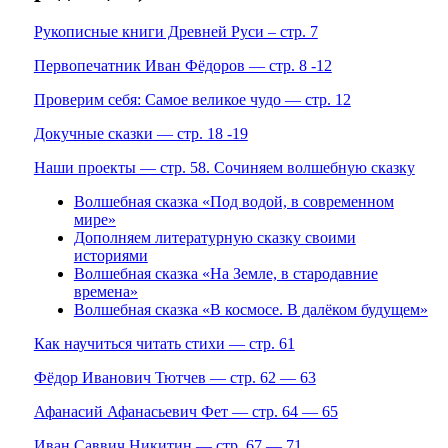
Рукописные книги Древней Руси – стр. 7
Первопечатник Иван Фёдоров — стр. 8 -12
Проверим себя: Самое великое чудо — стр. 12
Докучные сказки — стр. 18 -19
Наши проекты — стр. 58. Сочиняем волшебную сказку
Волшебная сказка «Под водой, в современном
мире»
Дополняем литературную сказку своими
историями
Волшебная сказка «На Земле, в стародавние
времена»
Волшебная сказка «В космосе. В далёком будущем»
Как научиться читать стихи — стр. 61
Фёдор Иванович Тютчев — стр. 62 — 63
Афанасий Афанасьевич Фет — стр. 64 — 65
Иван Саввич Никитин — стр. 67 — 71