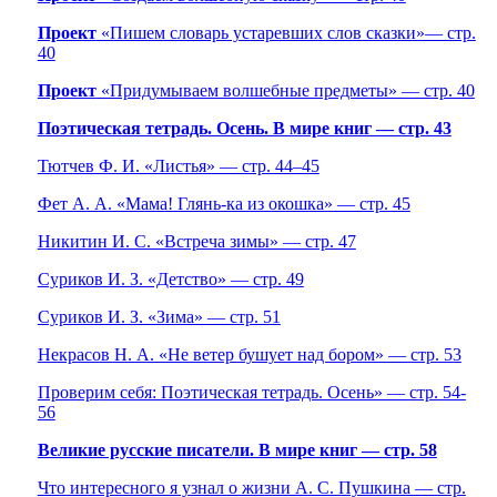
Проект
«Пишем словарь устаревших слов сказки»— стр.
40
Проект
«Придумываем волшебные предметы» — стр. 40
Поэтическая тетрадь. Осень. В мире книг — стр. 43
Тютчев Ф. И. «Листья» — стр. 44–45
Фет А. А. «Мама! Глянь-ка из окошка» — стр. 45
Никитин И. С. «Встреча зимы» — стр. 47
Суриков И. З. «Детство» — стр. 49
Суриков И. З. «Зима» — стр. 51
Некрасов Н. А. «Не ветер бушует над бором» — стр. 53
Проверим себя: Поэтическая тетрадь. Осень» — стр. 54-
56
Великие русские писатели. В мире книг — стр. 58
Что интересного я узнал о жизни А. С. Пушкина — стр.