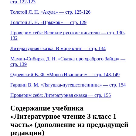
стр. 122-123
Толстой Л. Н. «Акула» — стр. 125-126
Толстой Л. Н. «Прыжок» — стр. 129
Проверим себя: Великие русские писатели — стр. 130-
132
Литературная сказка. В мире книг — стр. 134
Мамин-Сибиряк Д. Н. «Сказка про храброго Зайца» —
стр. 139
Одоевский В. Ф. «Мороз Иванович» — стр. 148-149
Гаршин В. М. «Лягушка-путешественница» — стр. 154
Проверим себя: Литературная сказка — стр. 155
Содержание учебника
«Литературное чтение 3 класс 1
часть» (дополнение из предыдущей
редакции)